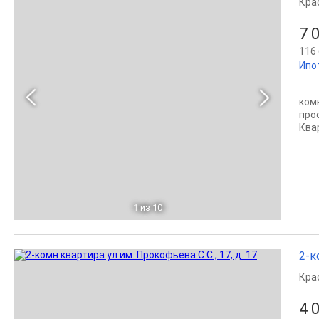
Кра
7 
116 
Ипо
ком
про
Ква
1
из 10
2-к
Кра
4 