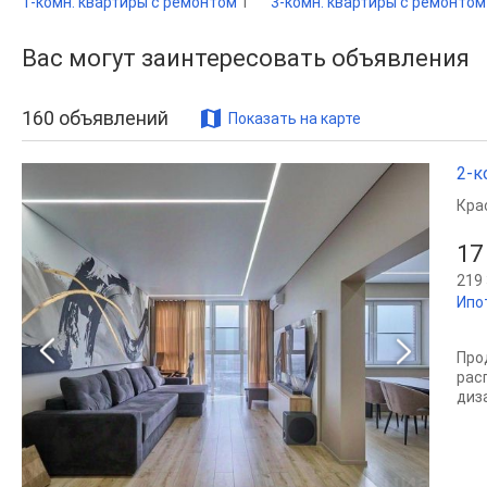
1-комн. квартиры с ремонтом
1
3-комн. квартиры с ремонто
Вас могут заинтересовать объявления
160
объявлений
Показать на карте
2-к
Кра
17
219 
Ипо
Про
рас
диз