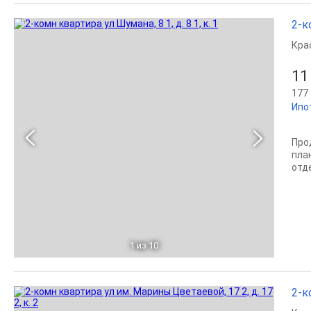
2-ко
Кра
11
177 
Ипо
Про
пла
отд
1
из 10
2-к