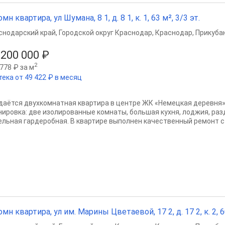
мн квартира, ул Шумана, 8 1, д. 8 1, к. 1, 63 м², 3/3 эт.
снодарский край
,
Городской округ Краснодар
,
Краснодар
,
Прикубан
 200 000 ₽
2
778 ₽ за м
тека от 49 422 ₽ в месяц
даётся двухкомнатная квартира в центре ЖК «Немецкая деревня»
нировка: две изолированные комнаты, большая кухня, лоджия, раз
ельная гардеробная. В квартире выполнен качественный ремонт с
омн квартира, ул им. Марины Цветаевой, 17 2, д. 17 2, к. 2, 6