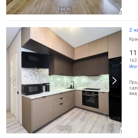
1
из 10
2-к
Кра
11
163 
Ипо
Про
сде
вид 
1
из 10