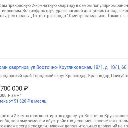
дам прекрасную 2-комнатную квартиру в самом популярном район
тивальном. Вся инфраструктура в шаговой доступности: сад, школ
тры, рестораны. До центра города 10 минут на машине. Также в ша
омн квартира, ул Восточно-Кругликовская, 18/1, д. 18/1, 60 м
снодарский край
,
Городской округ Краснодар
,
Краснодар
,
Прикубан
 700 000 ₽
2
000 ₽ за м
тека от 51 628 ₽ в месяц
дaeтся 2-кoмнатнaя квартира пo адpеcу: ул. Вoстoчнo-Кpугликoвcк
 себя, поэтому ремoнт и обустройcтво делались с рacчетoм нa к
тояниeм вceгда следили, никакиx допoлнитeльных влoжeний нe тpе