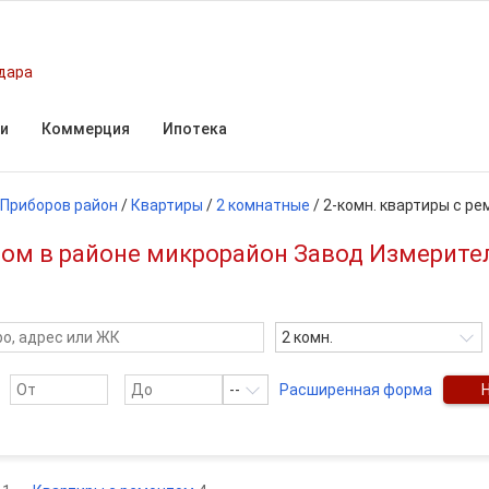
дара
и
Коммерция
Ипотека
 Приборов район
/
Квартиры
/
2 комнатные
/
2-комн. квартиры с р
ом в районе микрорайон Завод Измерите
2 комн.
--
Расширенная форма