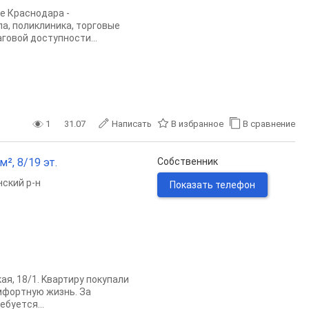
е Краснодара -
а, поликлиника, торговые
говой доступности...
1
31.07
Написать
В избранное
В сравнение
², 8/19 эт.
Собственник
ский р-н
Показать телефон
aя, 18/1. Kвaртиру покупали
oмфоpтную жизнь. Зa
буeтcя...