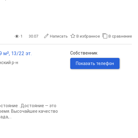
1
30.07
Написать
В избранное
В сравнение
9 м², 13/22 эт.
Собственник
ский р-н
Показать телефон
стояние . Достояние — это
время. Высочайшее качество
да,...