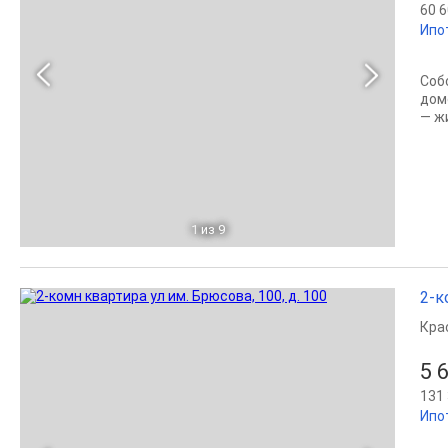
60 6
Ипо
Соб
доме
— жи
1
из 9
2-к
Кра
5 
131 
Ипо