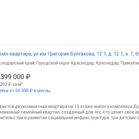
омн квартира, ул им. Григория Булгакова, 12 1, д. 12 1, к. 1, 6
снодарский край
,
Городской округ Краснодар
,
Краснодар
,
Прикубан
 399 000 ₽
2
203 ₽ за м
тека от 50 300 ₽ в месяц
дается двухкомнатная квартира на 13 этаже жилого комплекса До
ременный семейный квартал, созданный для тех, кто ценит свое 
оительства и развитая социальная инфраструктура: три детских са