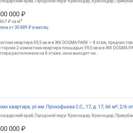
снодарский край
,
Городской округ Краснодар
,
Краснодар
,
Прикубан
000 000 ₽
2
667 ₽ за м
тека от 30 889 ₽ в месяц
натная квартира 59,5 кв.м в ЖК DOGMA PARK — 8 этаж, предчисто
сторная 2-комнатная квартира площадью 59,5 кв.м в ЖК DOGMA P
ртира расположена на 8 этаже, окна выходят на...
омн квартира, ул им. Прокофьева С.С., 17, д. 17, 66 м², 2/6 эт
снодарский край
,
Городской округ Краснодар
,
Краснодар
,
Прикубан
000 000 ₽