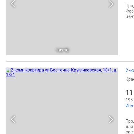
Про
Фес
цен
1
из 10
2-к
Кра
11
195 
Ипо
Про
для
сос