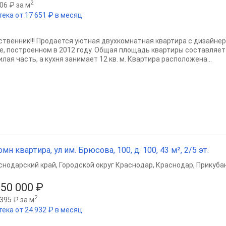
2
06 ₽ за м
тека от 17 651 ₽ в месяц
ственник!!! Продается уютная двухкомнатная квартира с дизайне
, построенном в 2012 году. Общая площадь квартиры составляет 66,
лая часть, а кухня занимает 12 кв. м. Квартира расположена...
омн квартира, ул им. Брюсова, 100, д. 100, 43 м², 2/5 эт.
снодарский край
,
Городской округ Краснодар
,
Краснодар
,
Прикубан
650 000 ₽
2
395 ₽ за м
тека от 24 932 ₽ в месяц