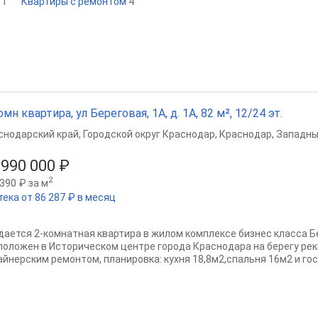
м
1
Квартиры с ремонтом
4
омн квартира, ул Береговая, 1А, д. 1А, 82 м², 12/24 эт.
снодарский край
,
Городской округ Краснодар
,
Краснодар
,
Западны
 990 000 ₽
2
390 ₽ за м
тека от 86 287 ₽ в месяц
дается 2-комнатная квартира в жилом комплексе бизнес класса Бе
положен в Историческом центре города Краснодара на берегу рек
айнерским ремонтом, планировка: кухня 18,8м2,спальня 16м2 и гост