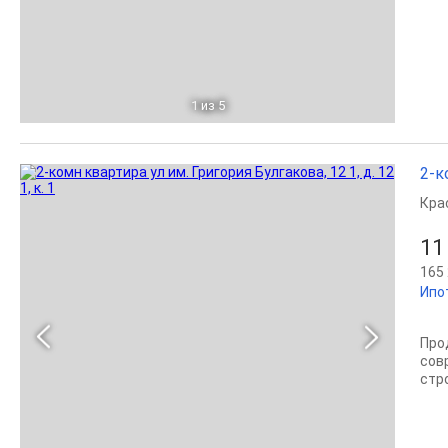
1
из 5
2-к
Кра
11
165 
Ипо
Про
сов
стр