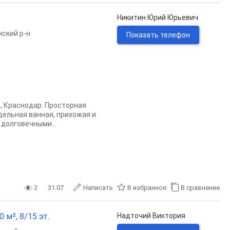
Никитин Юрий Юрьевич
ский р-н
Показать телефон
, Краснодар. Просторная
дельная ванная, прихожая и
 долговечными...
2
31.07
Написать
В избранное
В сравнение
0 м², 8/15 эт.
Надточий Виктория