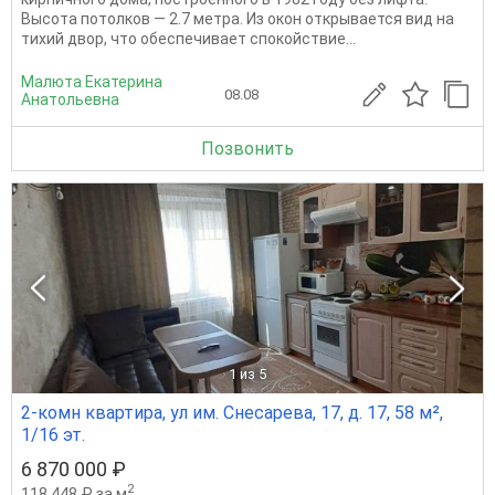
Высота потолков — 2.7 метра. Из окон открывается вид на
тихий двор, что обеспечивает спокойствие...
Малюта Екатерина
08.08
Анатольевна
Позвонить
1
из 5
2-комн квартира, ул им. Снесарева, 17, д. 17, 58 м²,
1/16 эт.
6 870 000 ₽
2
118 448 ₽ за м