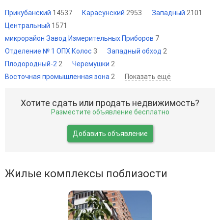
Прикубанский
14537
Карасунский
2953
Западный
2101
Центральный
1571
микрорайон Завод Измерительных Приборов
7
Отделение № 1 ОПХ Колос
3
Западный обход
2
Плодородный-2
2
Черемушки
2
Восточная промышленная зона
2
Показать ещё
Хотите сдать или продать недвижимость?
Разместите объявление бесплатно
Добавить объявление
Жилые комплексы поблизости