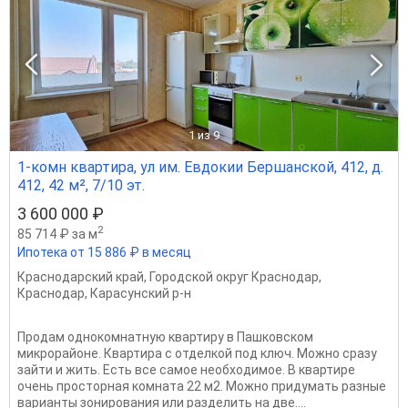
1
из 9
1-комн квартира, ул им. Евдокии Бершанской, 412, д.
412, 42 м², 7/10 эт.
3 600 000 ₽
2
85 714 ₽ за м
Ипотека от 15 886 ₽ в месяц
Краснодарский край
,
Городской округ Краснодар
,
Краснодар
,
Карасунский р-н
Продам однокомнатную квартиру в Пашковском
микрорайоне. Квартира с отделкой под ключ. Можно сразу
зайти и жить. Есть все самое необходимое. В квартире
очень просторная комната 22 м2. Можно придумать разные
варианты зонирования или разделить на две....