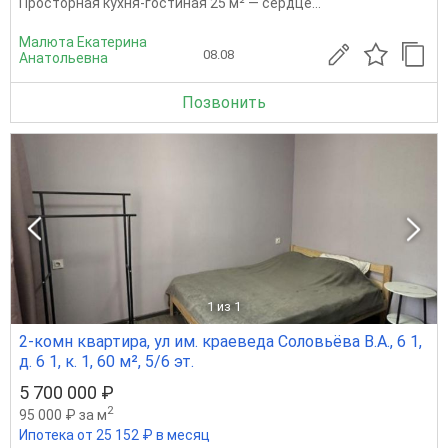
Просторная кухня-гостиная 25 м² — сердце...
Малюта Екатерина
08.08
Анатольевна
Позвонить
1
из 1
2-комн квартира, ул им. краеведа Соловьёва В.А., 6 1,
д. 6 1, к. 1, 60 м², 5/6 эт.
5 700 000 ₽
2
95 000 ₽ за м
Ипотека от 25 152 ₽ в месяц