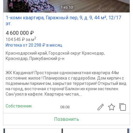
1
из 10
1-комн квартира, Гаражный пер, 9, д. 9, 44 м², 12/17
эт.
4 600 000 ₽
2
104 545 ₽ за м
Ипотека от 20 298 ₽ в месяц
Краснодарский край
,
Городской округ Краснодар
,
Краснодар
,
Прикубанский р-н
ЖК Кардинал! Просторная однокомнатная квартира 44м
состояние жилое ! Планировка с гардеробом. Дом кирпич с
подземным паркингом, закрытая территория! Открытый вид
на город, восточная сторона! Балкон из кухни застеклен.
Сан/узел в кафеле. Квартира чистая,...
Собственник
08.08
Позвонить