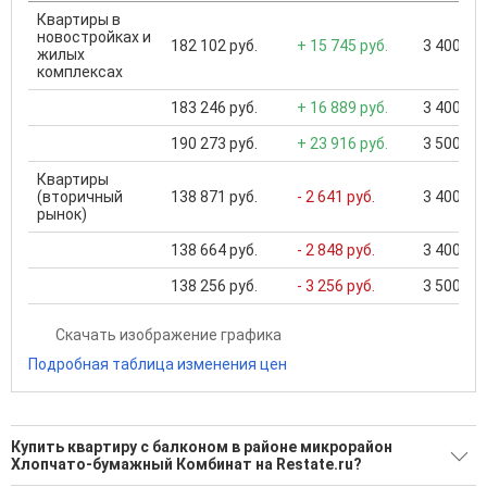
Квартиры в
новостройках и
182 102 руб.
+ 15 745 руб.
3 400 000
жилых
комплексах
183 246 руб.
+ 16 889 руб.
3 400 000
190 273 руб.
+ 23 916 руб.
3 500 000
Квартиры
(вторичный
138 871 руб.
- 2 641 руб.
3 400 000
рынок)
138 664 руб.
- 2 848 руб.
3 400 000
138 256 руб.
- 3 256 руб.
3 500 000
Скачать изображение графика
Подробная таблица изменения цен
Купить квартиру с балконом в районе микрорайон
Хлопчато-бумажный Комбинат на Restate.ru?