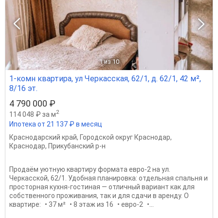
1
из 10
1-комн квартира, ул Черкасская, 62/1, д. 62/1, 42 м²,
8/16 эт.
4 790 000 ₽
2
114 048 ₽ за м
Ипотека от 21 137 ₽ в месяц
Краснодарский край
,
Городской округ Краснодар
,
Краснодар
,
Прикубанский р-н
Продаём уютную квартиру формата евро-2 на ул.
Черкасской, 62/1. Удобная планировка: отдельная спальня и
просторная кухня-гостиная — отличный вариант как для
собственного проживания, так и для сдачи в аренду. О
квартире: • 37 м² • 8 этаж из 16 • евро-2 •...