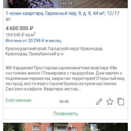
1
из 10
1-комн квартира, Гаражный пер, 9, д. 9, 44 м², 12/17
эт.
4 600 000 ₽
2
104 545 ₽ за м
Ипотека от 20 298 ₽ в месяц
Краснодарский край
,
Городской округ Краснодар
,
Краснодар
,
Прикубанский р-н
ЖК Кардинал! Просторная однокомнатная квартира 44м
состояние жилое ! Планировка с гардеробом. Дом кирпич с
подземным паркингом, закрытая территория! Открытый вид
на город, восточная сторона! Балкон из кухни застеклен.
Сан/узел в кафеле. Квартира чистая,...
Собственник
08.08
Позвонить