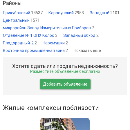
Районы
Прикубанский
14537
Карасунский
2953
Западный
2101
Центральный
1571
микрорайон Завод Измерительных Приборов
7
Отделение № 1 ОПХ Колос
3
Западный обход
2
Плодородный-2
2
Черемушки
2
Восточная промышленная зона
2
Показать ещё
Хотите сдать или продать недвижимость?
Разместите объявление бесплатно
Добавить объявление
Жилые комплексы поблизости