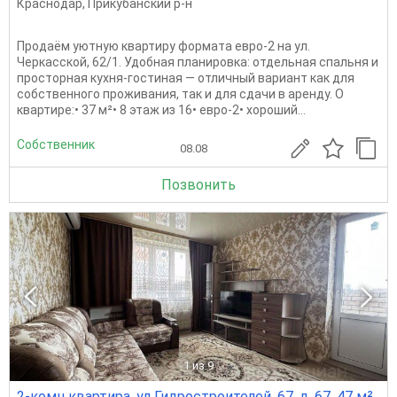
Краснодар
,
Прикубанский р-н
Продаём уютную квартиру формата евро-2 на ул.
Черкасской, 62/1. Удобная планировка: отдельная спальня и
просторная кухня-гостиная — отличный вариант как для
собственного проживания, так и для сдачи в аренду. О
квартире:• 37 м²• 8 этаж из 16• евро-2• хороший...
Собственник
08.08
Позвонить
1
из 9
2-комн квартира, ул Гидростроителей, 67, д. 67, 47 м²,