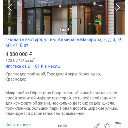
1
из 4
1-комн квартира, ул им. Адмирала Макарова, 3, д. 3, 39
м², 4/18 эт.
4 800 000 ₽
2
123 077 ₽ за м
Ипотека от 21 181 ₽ в месяц
Краснодарский край
,
Городской округ Краснодар
,
Краснодар
Микрорайон Образцово Современный жилой комплекс, со
своей развитой инфраструктурой, есть всё необходимое
для комфортной жизни, несколько детских садов, школа,
поликлиника, большой парк. Новая дорога, широкие улицы,
планируется строительство трамвайной...
Собственник
08.08