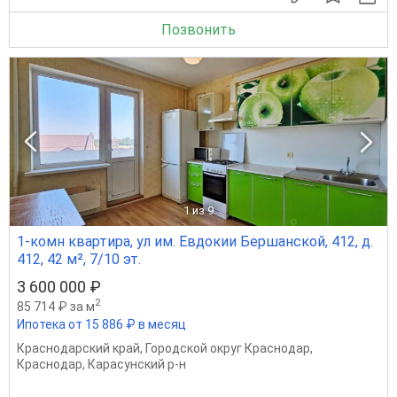
Позвонить
1
из 9
1-комн квартира, ул им. Евдокии Бершанской, 412, д.
412, 42 м², 7/10 эт.
3 600 000 ₽
2
85 714 ₽ за м
Ипотека от 15 886 ₽ в месяц
Краснодарский край
,
Городской округ Краснодар
,
Краснодар
,
Карасунский р-н