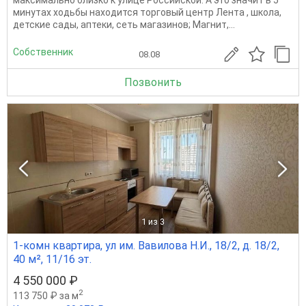
максимально близко к улице Российской. А это значит в 5
минутах ходьбы находится торговый центр Лента , школа,
детские сады, аптеки, сеть магазинов; Магнит,...
Собственник
08.08
Позвонить
1
из 3
1-комн квартира, ул им. Вавилова Н.И., 18/2, д. 18/2,
40 м², 11/16 эт.
4 550 000 ₽
2
113 750 ₽ за м