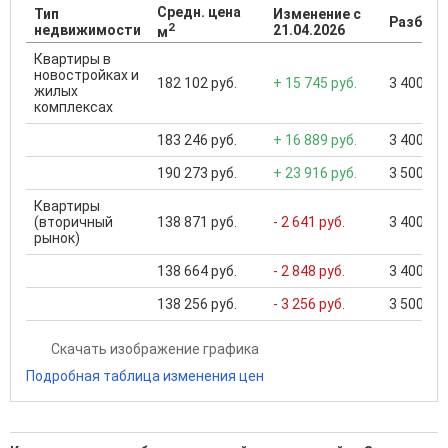
Средн. цена
Тип
Изменение с
Разброс
2
недвижимости
21.04.2026
м
Квартиры в
новостройках и
182 102 руб.
+ 15 745 руб.
3 400 000
жилых
комплексах
183 246 руб.
+ 16 889 руб.
3 400 000
190 273 руб.
+ 23 916 руб.
3 500 000
Квартиры
(вторичный
138 871 руб.
- 2 641 руб.
3 400 000
рынок)
138 664 руб.
- 2 848 руб.
3 400 000
138 256 руб.
- 3 256 руб.
3 500 000
Скачать изображение графика
Подробная таблица изменения цен