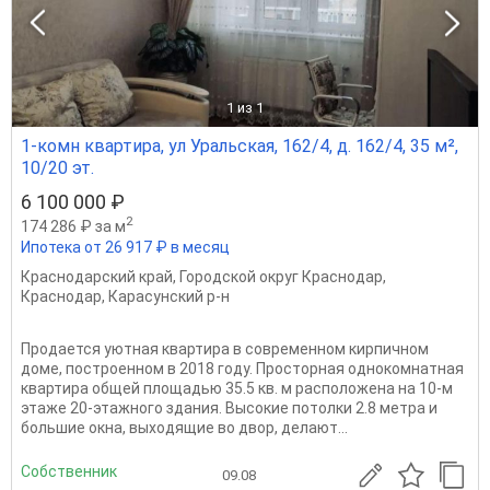
1
из 1
1-комн квартира, ул Уральская, 162/4, д. 162/4, 35 м²,
10/20 эт.
6 100 000 ₽
2
174 286 ₽ за м
Ипотека от 26 917 ₽ в месяц
Краснодарский край
,
Городской округ Краснодар
,
Краснодар
,
Карасунский р-н
Продается уютная квартира в современном кирпичном
доме, построенном в 2018 году. Просторная однокомнатная
квартира общей площадью 35.5 кв. м расположена на 10-м
этаже 20-этажного здания. Высокие потолки 2.8 метра и
большие окна, выходящие во двор, делают...
Собственник
09.08