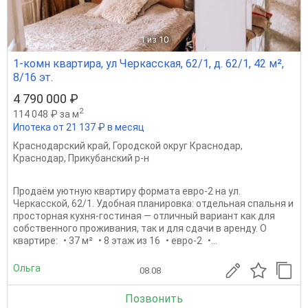
1
из 10
1-комн квартира, ул Черкасская, 62/1, д. 62/1, 42 м²,
8/16 эт.
4 790 000 ₽
2
114 048 ₽ за м
Ипотека от 21 137 ₽ в месяц
Краснодарский край
,
Городской округ Краснодар
,
Краснодар
,
Прикубанский р-н
Продаём уютную квартиру формата евро-2 на ул.
Черкасской, 62/1. Удобная планировка: отдельная спальня и
просторная кухня-гостиная — отличный вариант как для
собственного проживания, так и для сдачи в аренду. О
квартире: • 37 м² • 8 этаж из 16 • евро-2 •...
Ольга
08.08
Позвонить