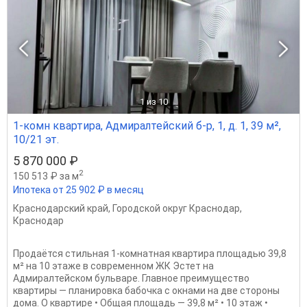
1
из 10
1-комн квартира, Адмиралтейский б-р, 1, д. 1, 39 м²,
10/21 эт.
5 870 000 ₽
2
150 513 ₽ за м
Ипотека от 25 902 ₽ в месяц
Краснодарский край
,
Городской округ Краснодар
,
Краснодар
Продаётся стильная 1-комнатная квартира площадью 39,8
м² на 10 этаже в современном ЖК Эстет на
Адмиралтейском бульваре. Главное преимущество
квартиры — планировка бабочка с окнами на две стороны
дома. О квартире • Общая площадь — 39,8 м² • 10 этаж •