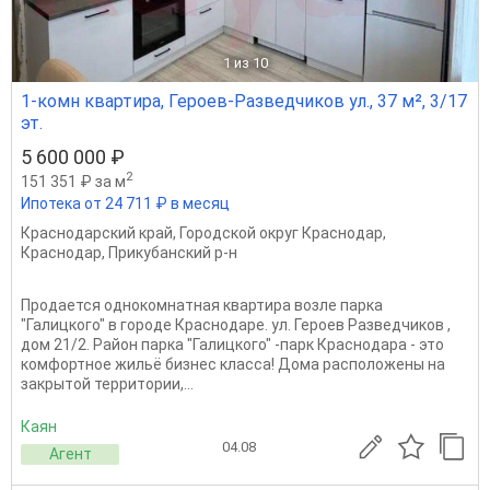
1
из 10
1-комн квартира, Героев-Разведчиков ул., 37 м², 3/17
эт.
5 600 000 ₽
2
151 351 ₽ за м
Ипотека от 24 711 ₽ в месяц
Краснодарский край
,
Городской округ Краснодар
,
Краснодар
,
Прикубанский р-н
Продается однокомнатная квартира возле парка
"Галицкого" в городе Краснодаре. ул. Героев Разведчиков ,
дом 21/2. Район парка "Галицкого" -парк Краснодара - это
комфортное жильё бизнес класса! Дома расположены на
закрытой территории,...
Каян
04.08
Агент