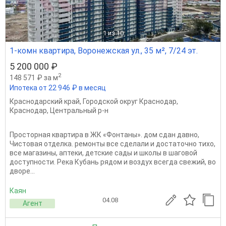
1
из 10
1-комн квартира, Воронежская ул., 35 м², 7/24 эт.
5 200 000 ₽
2
148 571 ₽ за м
Ипотека от 22 946 ₽ в месяц
Краснодарский край
,
Городской округ Краснодар
,
Краснодар
,
Центральный р-н
Проcторная квартира в ЖК «Фонтаны». дом сдан давно,
Чистовая отделка. ремонты все сделали и достаточно тихо,
все магазины, аптеки, детские сады и школы в шаговой
доступности. Река Кубань рядом и воздух всегда свежий, во
дворе...
Каян
04.08
Агент