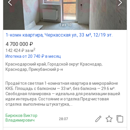
1
из 10
1-комн квартира, Черкасская ул., 33 м², 12/19 эт.
4 700 000 ₽
2
142 424 ₽ за м
Ипотека от 20 740 ₽ в месяц
Краснодарский край
,
Городской округ Краснодар
,
Краснодар
,
Прикубанский р-н
Продаётся светлая 1‑комнатная квартира в микрорайоне
ККБ. Площадь с балконом — 33 м², без балкона — 29.6 м².
Свободная планировка — идеальна для реализации вашей
идеи интерьера. Состояние и отделка:Предчистовая
отделка: выполнены штукатурка,...
Бирюков Виктор
28.07
Владимирович