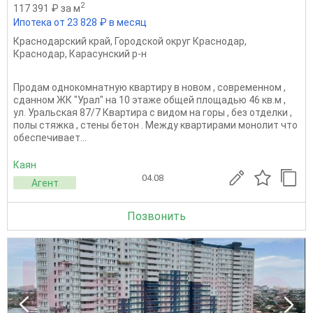
2
117 391 ₽ за м
Ипотека от 23 828 ₽ в месяц
Краснодарский край
,
Городской округ Краснодар
,
Краснодар
,
Карасунский р-н
Продам однокомнатную квартиру в новом , современном ,
сданном ЖК "Урал" на 10 этаже общей площадью 46 кв.м ,
ул. Уральская 87/7 Квартира с видом на горы , без отделки ,
полы стяжка , стены бетон . Между квартирами монолит что
обеспечивает...
Каян
04.08
Агент
Позвонить