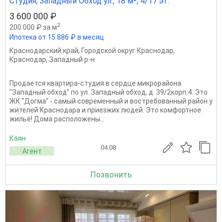
Студия, Западный Обход ул., 18 м², 4/17 эт.
3 600 000 ₽
2
200 000 ₽ за м
Ипотека от 15 886 ₽ в месяц
Краснодарский край
,
Городской округ Краснодар
,
Краснодар
,
Западный р-н
Продается квартира-студия в сердце микрорайона
"Западный обход" по ул. Западный обход, д. 39/2корп.4. Это
ЖК "Догма" - самый современный и востребованный район у
жителей Краснодара и приезжих людей. Это комфортное
жильё! Дома расположены...
Каян
04.08
Агент
Позвонить