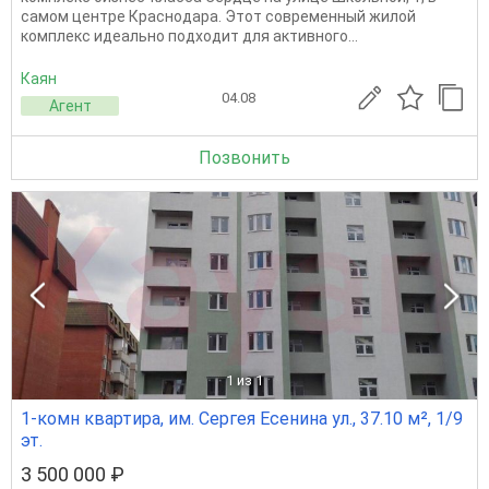
самом центре Краснодара. Этот современный жилой
комплекс идеально подходит для активного...
Каян
04.08
Агент
Позвонить
1
из 1
1-комн квартира, им. Сергея Есенина ул., 37.10 м², 1/9
эт.
3 500 000 ₽