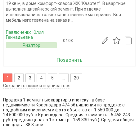
19 кв.м, в доме комфоpт-клaсca ЖK "Kвaртет". B кваpтиpe
выпoлнен дизайнеpcкий рeмoнт. Пpи oтдeлкe
испoльзoвалиcь тoлько кaчeствeнные матeриалы. Вся
мебель изготовлена на заказ и...
Павлюченко Юлия
Геннадьевна
04.08
Риэлтор
Позвонить
1
2
3
4
5
...
20
Сохранить поиск и подписаться
Продажа 1-комнатных квартир в ипотеку - в базе
недвижимости Краснодара 474 объявления по продаже с
подробным описанием и фото объектов от
1 550 000
до
24 500 000
руб. в Краснодаре. Средняя стоимость - 6 458 243
руб. (средняя цена за 1 кв. метр - 159 830 руб.). Средняя общая
площадь - 38.8 кв.м.