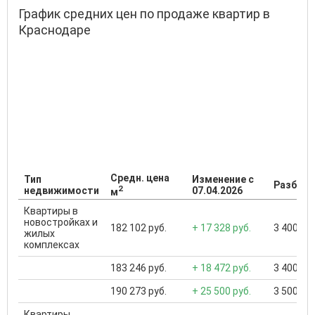
График средних цен по продаже квартир в
Краснодаре
Средн. цена
Тип
Изменение с
Разброс
2
недвижимости
07.04.2026
м
Квартиры в
новостройках и
182 102 руб.
+ 17 328 руб.
3 400 000
жилых
комплексах
183 246 руб.
+ 18 472 руб.
3 400 000
190 273 руб.
+ 25 500 руб.
3 500 000
Квартиры