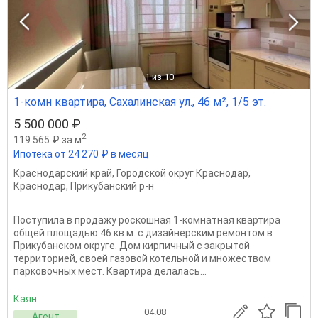
1
из 10
1-комн квартира, Сахалинская ул., 46 м², 1/5 эт.
5 500 000 ₽
2
119 565 ₽ за м
Ипотека от 24 270 ₽ в месяц
Краснодарский край
,
Городской округ Краснодар
,
Краснодар
,
Прикубанский р-н
Поступила в продажу роскошная 1-комнатная квартира
общей площадью 46 кв.м. с дизайнерским ремонтом в
Прикубанском округе. Дом кирпичный с закрытой
территорией, своей газовой котельной и множеством
парковочных мест. Квартира делалась...
Каян
04.08
Агент