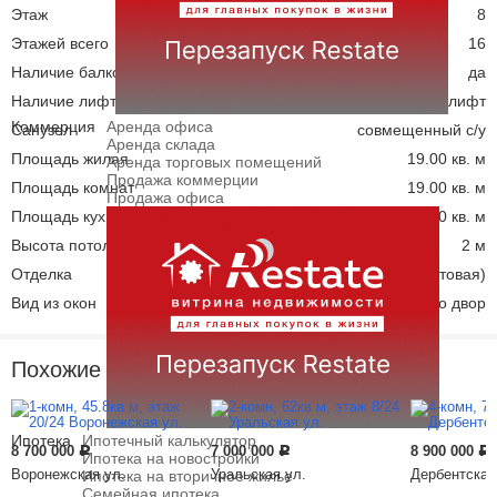
Этаж
8
Этажей всего
16
Наличие балкона
да
Наличие лифта
пассажирский лифт
Коммерция
Аренда офиса
Санузел
совмещенный с/у
Аренда склада
Площадь жилая
19.00 кв. м
Аренда торговых помещений
Продажа коммерции
Площадь комнат
19.00 кв. м
Продажа офиса
Площадь кухни
10.00 кв. м
Высота потолков
2 м
Отделка
под ключ (чистовая)
Вид из окон
во двор
Похожие предложения
Ипотека
Ипотечный калькулятор
8 700 000
7 000 000
8 900 000
Р
Р
Р
Ипотека на новостройки
Воронежская ул.
Уральская ул.
Дербентская
Ипотека на вторичное жилье
Семейная ипотека