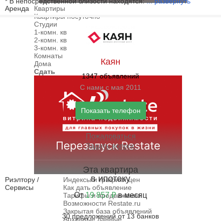
* В непосредственной близости находятся:
...
развернуть
Аренда
Квартиры
Квартиры посуточно
Студии
1-комн. кв
2-комн. кв
3-комн. кв
Комнаты
Каян
Дома
Сдать
1347 объявлений
С нами с мая 2011
Показать телефон
Пожаловаться
Задать вопрос
Эта квартира
в ипотеку
Риэлтору /
Индексы и графики цен
Сервисы
Как дать объявление
От
19 857 ₽
в месяц
Тарифы и продвижение
Возможности Restate.ru
Закрытая база объявлений
30 предложений от 13 банков
Архивные данные