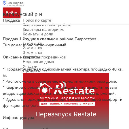
на карте
Войти
Карасунский р-н
Продажа
Поиск по карте
Квартиры в новостройках
Квартиры на вторичке
Комнаты и доли
Студии
Продаю 1 ком.кв. в спальном районе Гидростроя.
1-комн. кв
Тип дома: Монолитно-кирпичный
2-комн. кв
3-комн. кв
Описание квартиры:
Дома без посредников
Недорогие дома
Участки
* Продается уютная однокомнатная квартира площадью 40 кв.
Продать
м.
* Расположена в современном монолитно-кирпичном доме.
* Квартира с ремонтом от застройщика, что позволит новым
владельцам заехать и жить без дополнительных вложений.
* Идеально подходит для молодой семьи, ценящей комфорт и
функциональность.
Инфраструктура: