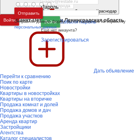
Пароль
Москва
и
Московская область
Краснодар
Отправить
Войти
Санкт-Петербург
и
Ленинградская область
Отправляя данную форму, вы соглашаетесь на обработку
Забыли пароль
Войти
персональных данных
Ещё нет аккаунта?
Зарегистрироваться
Дать объявление
Перейти к сравнению
Поик по карте
Новостройки
Квартиры в новостройках
Квартиры на вторичке
Продажа комнат и долей
Продажа домов и дач
Продажа участков
Аренда квартир
Застройщики
Агентства
Каталог специалистов