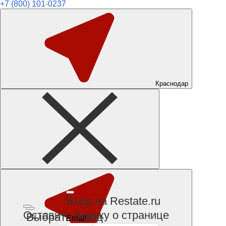
+7 (800) 101-0237
Краснодар
Вход на Restate.ru
Оставить оценку о странице
Выбрать город
Email