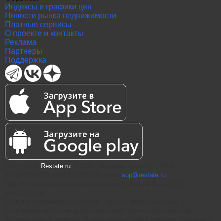
Индексы и графики цен
Новости рынка недвижимости
Платные сервисы
О проекте и контакты
Реклама
Партнеры
Поддержка
2004—2026
Restate.ru
® ООО "Интернет проекты" ОГРН
1147847086870 ИНН 7811574827, email
sup@restate.ru
При использовании материалов гиперссылка на Restate.ru
обязательна.
Витрина недвижимости Restate - одна из крупнейших баз
недвижимости России и агрегатор новостроек и предложений
застройщиков и агентств. Использование сайта означает согласие с