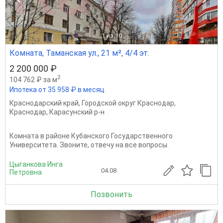
1
из 10
Комната, Таманская ул., 21 м², 4/4 эт.
2 200 000 ₽
2
104 762 ₽ за м
Ипотека от 35 958 ₽ в месяц
Краснодарский край
,
Городской округ Краснодар
,
Краснодар
,
Карасунский р-н
Комната в районе Кубанского Государственного
Университета. Звоните, отвечу на все вопросы.
Цыганкова Инга
04.08
Петровна
Позвонить