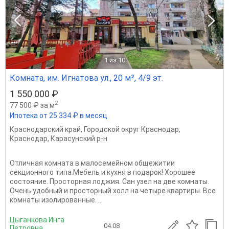
1
из 10
Комната, им. Игнатова ул., 20 м², 4/9 эт.
1 550 000 ₽
2
77 500 ₽ за м
Ипотека от 25 334 ₽ в месяц
Краснодарский край
,
Городской округ Краснодар
,
Краснодар
,
Карасунский р-н
Отличная комната в малосемейном общежитии
секционного типа.Мебель и кухня в подарок! Хорошее
состояние. Просторная лоджия. Сан узел на две комнаты.
Очень удобный и просторный холл на четыре квартиры. Все
комнаты изолированные. ...
Цыганкова Инга
04.08
Петровна