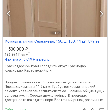
1
из 10
Комната, ул им. Селезнева, 150, д. 150, 11 м², 8/9 эт.
1 500 000 ₽
2
136 364 ₽ за м
Ипотека от 6 619 ₽ в месяц
Краснодарский край
,
Городской округ Краснодар
,
Краснодар
,
Карасунский р-н
Продаётся комната в общежитии секционного типа.
Площадь комнаты 11.9 кв.м. Требуется косметический
ремонт. Установлена сплит-система. В секции общие душ, 2
санузла, кухня. Соседи дружелюбные. В пределах
доступности находятся парк, Восточный рынок, различные...
Собственник