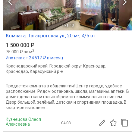
1
из 10
Комната, Таганрогская ул., 20 м², 4/5 эт.
1 500 000 ₽
2
75 000 ₽ за м
Ипотека от 24 517 ₽ в месяц
Краснодарский край
,
Городской округ Краснодар
,
Краснодар
,
Карасунский р-н
Продаётся комната в общежитии! Центр города, удобное
расположение. Рядом остановка, школа, магазины, аптеки. В
доме сделан капитальный ремонт коммунальных систем.
Двор большой, зелёный, детская и спортивная площадка. В
квартире выполнен...
Кузнецова Олеся
04.08
Алексеевна