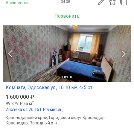
04.08
Алексеевна
Позвонить
1
из 10
Комната, Одесская ул., 16.10 м², 4/5 эт.
1 600 000 ₽
2
99 379 ₽ за м
Ипотека от 26 151 ₽ в месяц
Краснодарский край
,
Городской округ Краснодар
,
Краснодар
,
Западный р-н