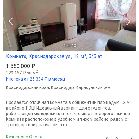
1
из 10
Комната, Краснодарская ул., 12 м², 5/5 эт.
1 550 000 ₽
2
129 167 ₽ за м
Ипотека от 25 334 ₽ в месяц
Краснодарский край
,
Краснодар
,
Карасунский р-н
Продается отличная комната в общежитии площадью 12 м²
в районе ТЭЦ! Идеальный вариант для студентов,
работающей молодежи или тех, кто ищет недорогое жилье.
Комната расположена в удобном и тихом районе, рядом с
транспортной развязкой, что...
Кузнецова Олеся