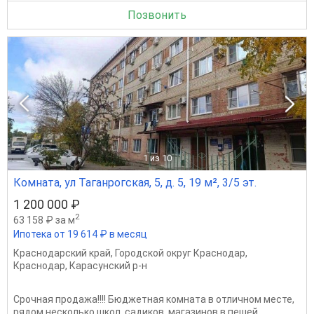
Позвонить
1
из 10
Комната, ул Таганрогская, 5, д. 5, 19 м², 3/5 эт.
1 200 000 ₽
2
63 158 ₽ за м
Ипотека от 19 614 ₽ в месяц
Краснодарский край
,
Городской округ Краснодар
,
Краснодар
,
Карасунский р-н
Срочная продажа!!!! Бюджетная комната в отличном месте,
рядом несколько школ, садиков, магазинов в пешей