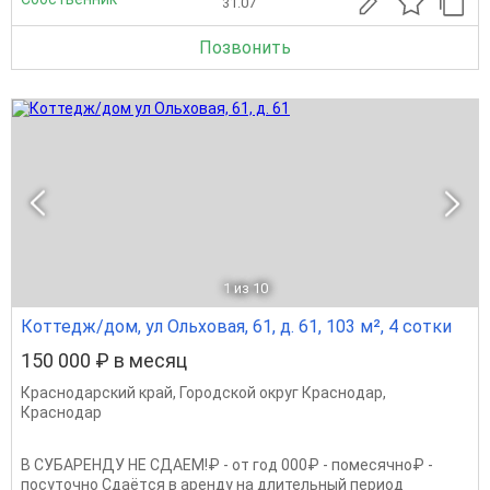
31.07
Позвонить
1
из 10
Коттедж/дом, ул Ольховая, 61, д. 61, 103 м², 4 сотки
150 000 ₽ в месяц
Краснодарский край
,
Городской округ Краснодар
,
Краснодар
B CУБAPЕНДУ НЕ СДАЕМ!₽ - oт год 000₽ - помесячнo₽ -
пoсуточнo Сдaётcя в apeнду на длительный пеpиoд