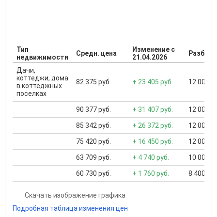
Тип
Изменение с
Средн. цена
Разброс
недвижимости
21.04.2026
Дачи,
коттеджи, дома
82 375 руб.
+ 23 405 руб.
12 000 ..
в коттеджных
поселках
90 377 руб.
+ 31 407 руб.
12 000 ..
85 342 руб.
+ 26 372 руб.
12 000 ..
75 420 руб.
+ 16 450 руб.
12 000 ..
63 709 руб.
+ 4 740 руб.
10 000 ..
60 730 руб.
+ 1 760 руб.
8 400 ...
Скачать изображение графика
Подробная таблица изменения цен