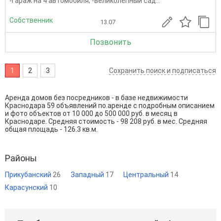
-гараж на 4 автомобиля; -великолепный сад...
Собственник
13.07
Позвонить
1
2
3
Сохранить поиск и подписаться
Аренда домов без посредников - в базе недвижимости
Краснодара 59 объявлений по аренде с подробным описанием
и фото объектов от
10 000
до
500 000
руб. в месяц в
Краснодаре. Средняя стоимость - 98 208 руб. в мес. Средняя
общая площадь - 126.3 кв.м.
Районы
Прикубанский
26
Западный
17
Центральный
14
Карасунский
10