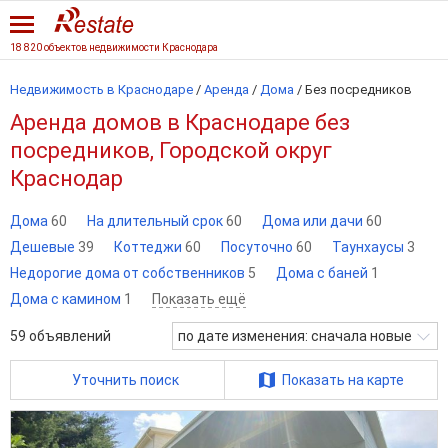
18 820 объектов недвижимости Краснодара
Недвижимость в Краснодаре
/
Аренда
/
Дома
/
Без посредников
Аренда домов в Краснодаре без
посредников, Городской округ
Краснодар
Дома
60
На длительный срок
60
Дома или дачи
60
Дешевые
39
Коттеджи
60
Посуточно
60
Таунхаусы
3
Недорогие дома от собственников
5
Дома с баней
1
Дома с камином
1
Показать ещё
59
объявлений
по дате изменения: сначала новые
Уточнить поиск
Показать на карте