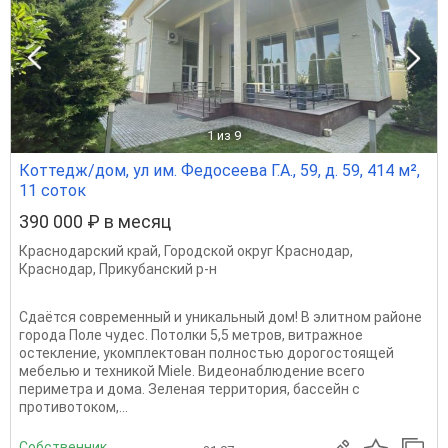
1
из 9
Коттедж/дом, ул им. Федосеева Г.А., 59, д. 59, 414 м²,
11 соток
390 000 ₽ в месяц
Краснодарский край
,
Городской округ Краснодар
,
Краснодар
,
Прикубанский р-н
Сдаётся современный и уникальный дом! В элитном районе
города Поле чудес. Потолки 5,5 метров, витражное
остекление, укомплектован полностью дорогостоящей
мебелью и техникой Miele. Видеонаблюдение всего
периметра и дома. Зеленая территория, бассейн с
противотоком,...
Собственник