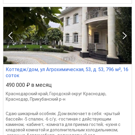
1
из 10
Коттедж/дом, ул Агрохимическая, 53, д. 53, 796 м², 16
соток
490 000 ₽ в месяц
Краснодарский край
,
Городской округ Краснодар
,
Краснодар
,
Прикубанский р-н
Сдаю шикарный особняк. Дом включает в себя: -крытый
бассейн -5 спален; -6 с/у; -гостиная с действующим
камином; -кабинет; -комната для приема гостей; -кухня с
кладовой комнатой и дополнительным холодильником;