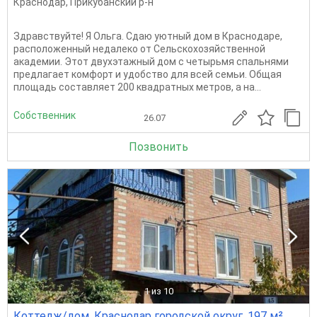
Краснодар
,
Прикубанский р-н
Здравствуйте! Я Ольга. Сдаю уютный дом в Краснодаре,
расположенный недалеко от Сельскохозяйственной
академии. Этот двухэтажный дом с четырьмя спальнями
предлагает комфорт и удобство для всей семьи. Общая
площадь составляет 200 квадратных метров, а на...
Собственник
26.07
Позвонить
1
из 10
Коттедж/дом, Краснодар городской округ, 197 м²,