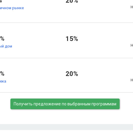
%
20%
Н
ричном рынке
4%
15%
Н
ый дом
9%
20%
Н
тека
Получить предложение
по выбранным программам