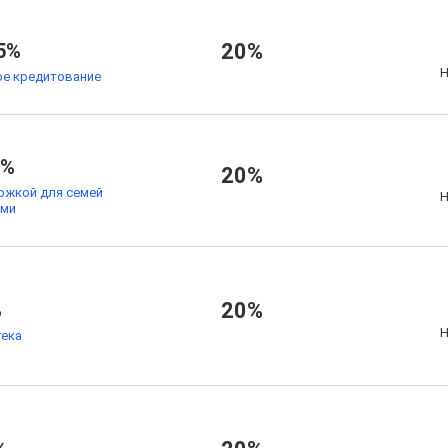
5%
20%
Н
е кредитование
9%
20%
ржкой для семей
Н
ьми
%
20%
Н
тека