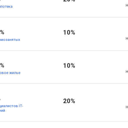
Н
ипотека
5%
10%
Н
амозанятых
7%
10%
Н
товое жилье
%
20%
циалистов IT-
Н
ний