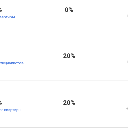
%
0%
Н
квартиры
%
20%
Н
специалистов
%
20%
Н
ог квартиры