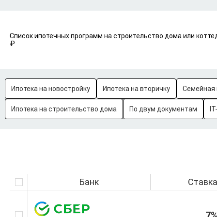
Список ипотечных программ на строительство дома или коттед
₽
Ипотека на новостройку
Ипотека на вторичку
Семейная 
Ипотека на строительство дома
По двум документам
IT
Банк
Ставк
7