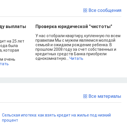
Все сообщения
оду выплаты
Проверка юридической "чистоты"
У нас отобрали квартиру, купленную по всем
правилам Мы с мужем являемся молодой
ит на 25 лет
семьей и ожидаем рождение ребенка. В
года была
прошлом 2008 году за счет собственных и
а, которая
кредитных средств Банка приобрели
однокомнатную...
Читать
м очень
тать
Все материалы
Сельская ипотека: как взять кредит на жилье под низкий
процент