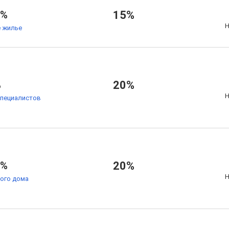
7%
15%
Н
 жилье
%
20%
Н
специалистов
5%
20%
Н
ого дома