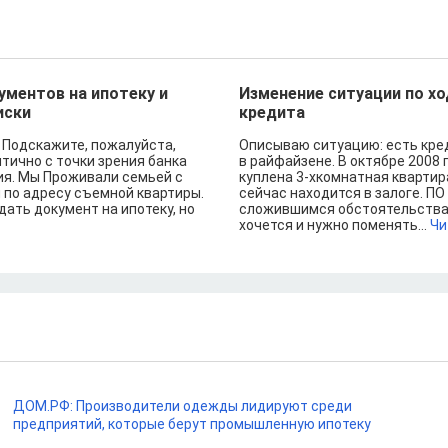
ументов на ипотеку и
Изменение ситуации по х
иски
кредита
 Подскажите, пожалуйста,
Описываю ситуацию: есть кред
тично с точки зрения банка
в райфайзене. В октябре 2008 
ия. Мы Проживали семьей с
куплена 3-хкомнатная квартир
 по адресу съемной квартиры.
сейчас находится в залоге. ПО
ать документ на ипотеку, но
сложившимся обстоятельства
хочется и нужно поменять...
Чи
ДОМ.РФ: Производители одежды лидируют среди
предприятий, которые берут промышленную ипотеку