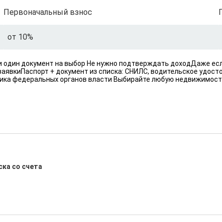
Первоначальный взнос
от 10%
 и один документ на выбор Не нужно подтверждать доходДаже ес
заявкиПаспорт + документ из списка: СНИЛС, водительское удост
ника федеральных органов власти Выбирайте любую недвижимост
ка со счета