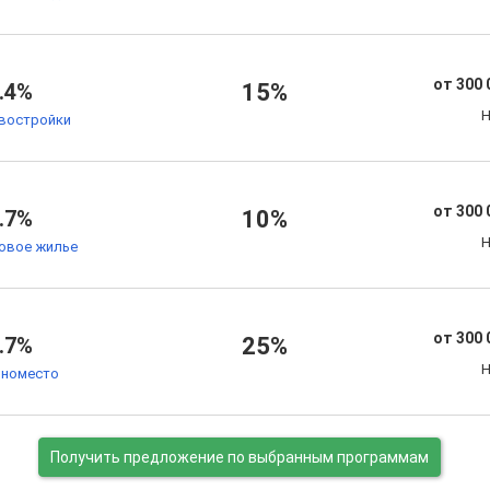
от 300 
.4%
15%
Н
овостройки
от 300 
.7%
10%
Н
товое жилье
от 300 
.7%
25%
Н
номесто
Получить предложение
по выбранным программам