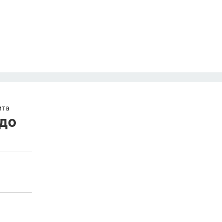
ита
до