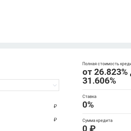
Полная стоимость кред
от 26.823
%
31.606
%
Ставка
0
%
Сумма кредита
0
₽