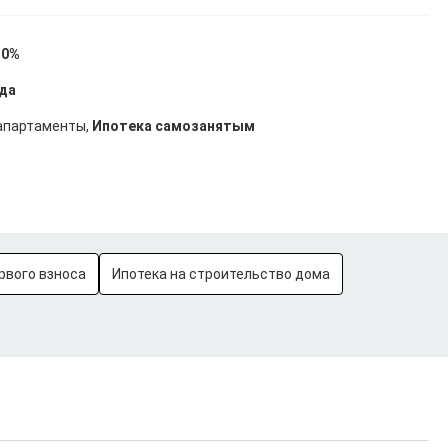
10%
ода
 апартаменты,
Ипотека самозанятым
рвого взноса
Ипотека на строительство дома