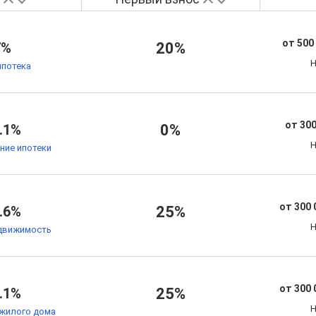
от 500
7%
20%
Н
ипотека
от 300
.1%
0%
Н
ние ипотеки
от 300 
.6%
25%
Н
движимость
от 300 
.1%
25%
Н
жилого дома