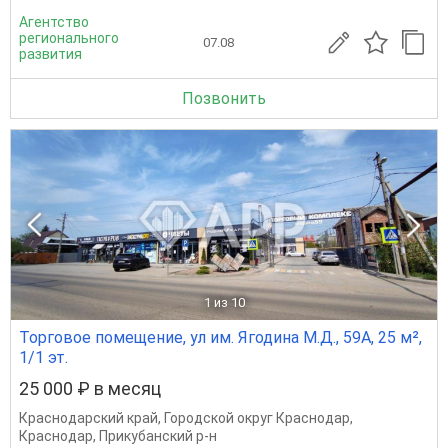
Агентство
регионального
07.08
развития
Позвонить
1
из 10
Торговое помещение, ул им. Ягодина М.Д., 59А, 25 м²,
1/1 эт.
25 000 ₽ в месяц
Краснодарский край
,
Городской округ Краснодар
,
Краснодар
,
Прикубанский р-н