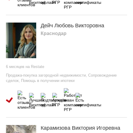
Дейч Любовь Викторовна
Краснодар
6 месяцев на Restate
Продажа-покупка загородной недвижимости
,
Сопровождение
сделок
,
Помощь в получении ипотеки
Карамизова Виктория Игоревна