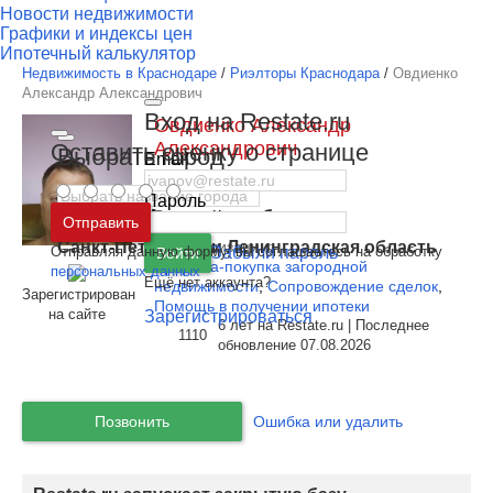
Новости недвижимости
Графики и индексы цен
Ипотечный калькулятор
Недвижимость в Краснодаре
/
Риэлторы Краснодара
/
Овдиенко
Александр Александрович
Вход на Restate.ru
Овдиенко Александр
Александрович
Оставить оценку о странице
Выбрать город
Email
Этот специалист - я
Пароль
Москва
и
Московская область
Регион:
Краснодар
Отправить
Санкт-Петербург
Специализации:
и
Ленинградская область
Отправляя данную форму, вы соглашаетесь на обработку
Забыли пароль
Войти
Продажа-покупка загородной
персональных данных
Ещё нет аккаунта?
недвижимости
,
Сопровождение сделок
,
Зарегистрирован
Помощь в получении ипотеки
на сайте
Зарегистрироваться
6 лет на Restate.ru | Последнее
1110
обновление 07.08.2026
Позвонить
Ошибка или удалить