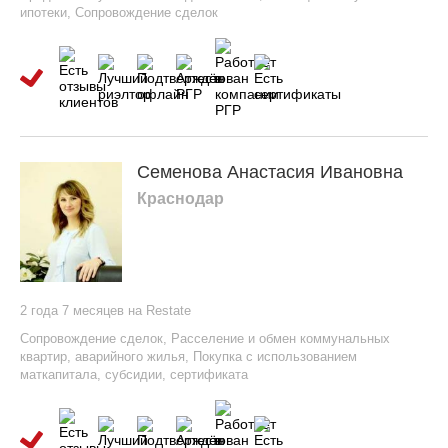
ипотеки
,
Сопровождение сделок
Семенова Анастасия Ивановна
Краснодар
2 года 7 месяцев на Restate
Сопровождение сделок
,
Расселение и обмен коммунальных
квартир, аварийного жилья
,
Покупка с использованием
маткапитала, субсидии, сертификата