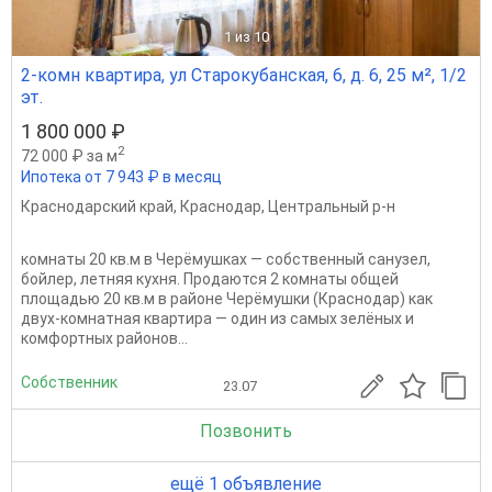
1
из 10
2-комн квартира, ул Старокубанская, 6, д. 6, 25 м², 1/2
эт.
1 800 000 ₽
2
72 000 ₽ за м
Ипотека от 7 943 ₽ в месяц
Краснодарский край
,
Краснодар
,
Центральный р-н
комнаты 20 кв.м в Черёмушках — собственный санузел,
бойлер, летняя кухня. Продаются 2 комнаты общей
площадью 20 кв.м в районе Черёмушки (Краснодар) как
двух-комнатная квартира — один из самых зелёных и
комфортных районов...
Собственник
23.07
Позвонить
ещё 1 объявление