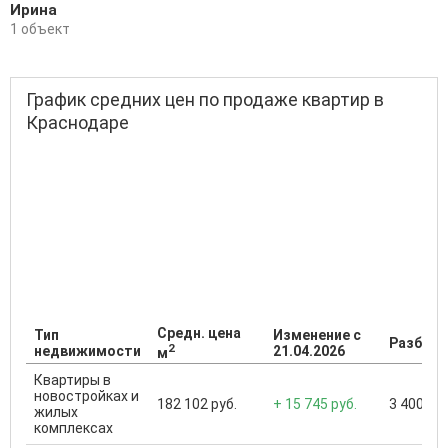
Ирина
1 объект
График средних цен по продаже квартир в
Краснодаре
Средн. цена
Тип
Изменение с
Разброс
2
недвижимости
21.04.2026
м
Квартиры в
новостройках и
182 102 руб.
+ 15 745 руб.
3 400 000
жилых
комплексах