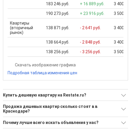
183 246 руб.
+ 16 889 руб.
3 400 000
190 273 руб.
+ 23 916 руб.
3 500 000
Квартиры
(вторичный
138 871 руб.
- 2 641 руб.
3 400 000
рынок)
138 664 руб.
- 2 848 руб.
3 400 000
138 256 руб.
- 3 256 руб.
3 500 000
Скачать изображение графика
Подробная таблица изменения цен
Купить дешевую квартиру на Restate.ru?
Ищите, как Купить дешевую квартиру?
Продажа дешевых квартир сколько стоят в в
Краснодаре?
1072 актуальных и проверенных объявления
Средняя площадь: 52.1 кв.м.
Воспользуйтесь нашим поиском по новостройкам, для
Почему лучше всего искать объявления у нас?
подбора подходящего вам варианта