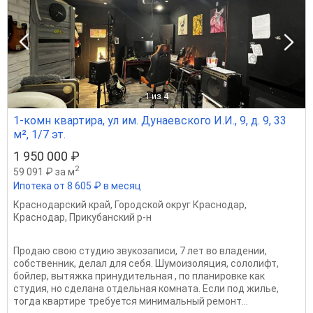
1
из 4
1-комн квартира, ул им. Дунаевского И.И., 9, д. 9, 33
м², 1/7 эт.
1 950 000 ₽
2
59 091 ₽ за м
Ипотека от 8 605 ₽ в месяц
Краснодарский край
,
Городской округ Краснодар
,
Краснодар
,
Прикубанский р-н
Продаю свою студию звукозаписи, 7 лет во владении,
собственник, делал для себя. Шумоизоляция, сололифт,
бойлер, вытяжка принудительная , по планировке как
студия, но сделана отдельная комната. Если под жилье,
тогда квартире требуется минимальный ремонт...