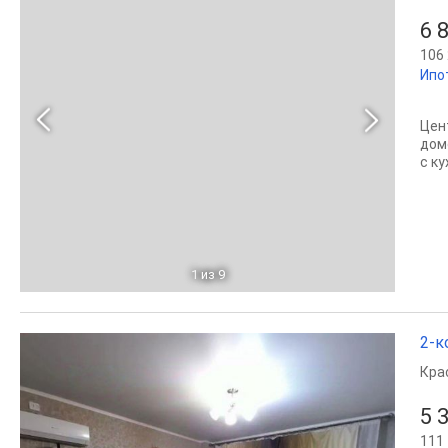
6 
106 
Ипо
Цeн
дом
c ку
1
из 9
2-к
Кра
5 
111 