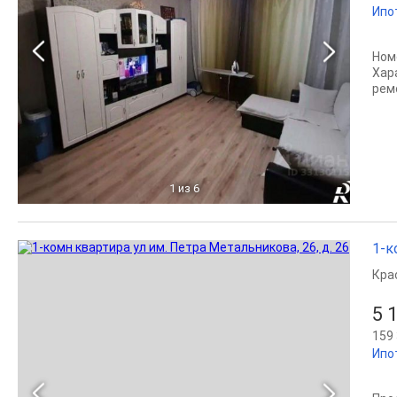
Ипо
Ном
Хар
рем
1
из 6
1-к
Кра
5 
159 
Ипо