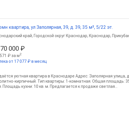
омн квартира, ул Заполярная, 39, д. 39, 35 м², 5/22 эт.
снодарский край
,
Городской округ Краснодар
,
Краснодар
,
Прикубан
870 000 ₽
2
571 ₽ за м
тека от 17 077 ₽ в месяц
даётся уютная квартира в Краснодаре Адрес: Заполярная улица, до
олитно-кирпичный. Тип квартиры: 1-комнатная. Общая площадь: 35
м. Площадь кухни: 10 кв. м. Предлагается к продаже светлая...