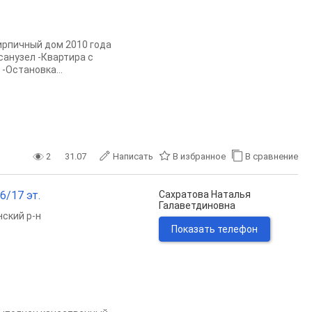
ирпичный дом 2010 года
санузел -Квартира с
-Остановка...
2
31.07
Написать
В избранное
В сравнение
6/17 эт.
Сахратова Наталья
Галаветдиновна
ский р-н
Показать телефон