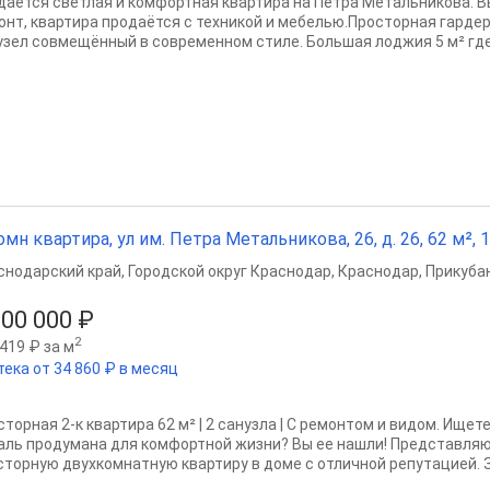
даётся светлая и комфортная квартира на Петра Метальникова. 
онт, квартира продаётся с техникой и мебелью.Просторная гарде
узел совмещённый в современном стиле. Большая лоджия 5 м² где
омн квартира, ул им. Петра Метальникова, 26, д. 26, 62 м², 1
снодарский край
,
Городской округ Краснодар
,
Краснодар
,
Прикубан
900 000 ₽
2
419 ₽ за м
тека от 34 860 ₽ в месяц
торная 2-к квартира 62 м² | 2 санузла | С ремонтом и видом. Ищет
аль продумана для комфортной жизни? Вы ее нашли! Представля
сторную двухкомнатную квартиру в доме с отличной репутацией. З