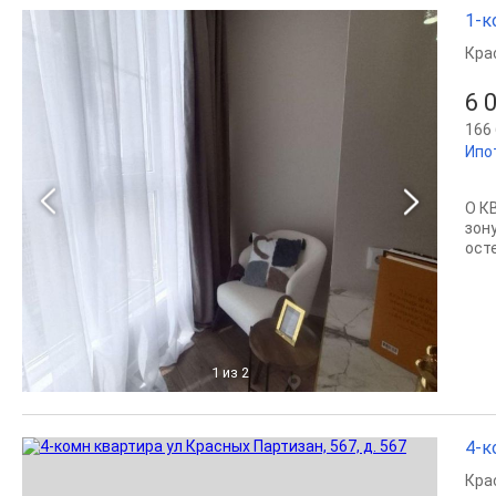
1-к
Кра
6 
166 
Ипо
О К
зон
осте
1
из 2
4-к
Кра