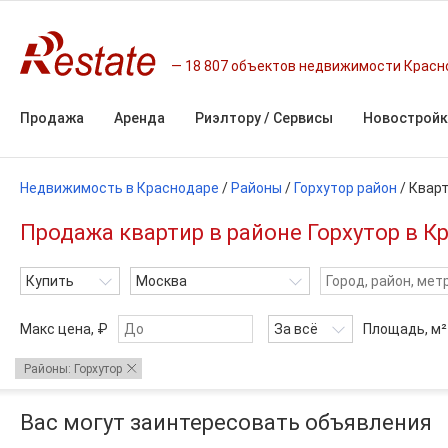
18 807 объектов недвижимости Красн
Продажа
Аренда
Риэлтору / Сервисы
Новостройк
Недвижимость в Краснодаре
/
Районы
/
Горхутор район
/
Квар
Продажа квартир в районе Горхутор в К
Купить
Москва
Макс цена, ₽
За всё
Площадь,
м²
Районы: Горхутор
Вас могут заинтересовать объявления