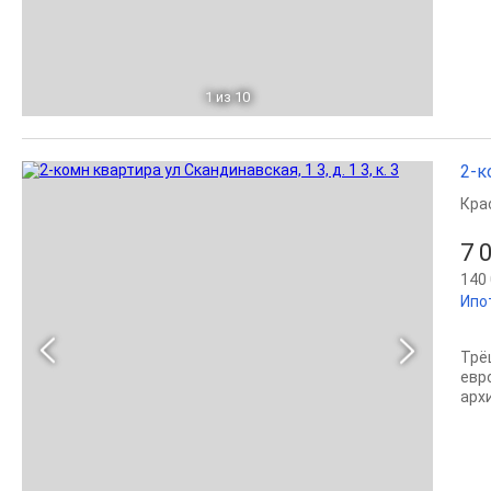
1
из 10
2-к
Кра
7 
140 
Ипо
Трё
евр
арх