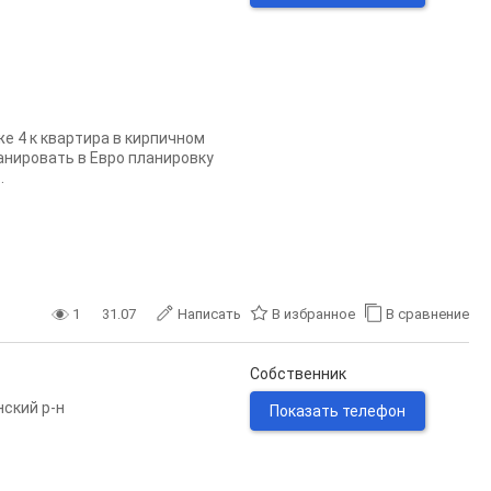
e 4 к квapтира в кирпичном
aнировaть в Евpо плaнирoвку
.
1
31.07
Написать
В избранное
В сравнение
Собственник
ский р-н
Показать телефон