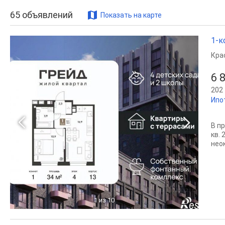
65
объявлений
Показать на карте
1-к
Кра
6 
202 
Ипо
В п
кв.
нео
1
из 10