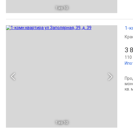
1
из 10
1-к
Кра
3 
110 
Ипо
Про
мон
кв. 
1
из 10