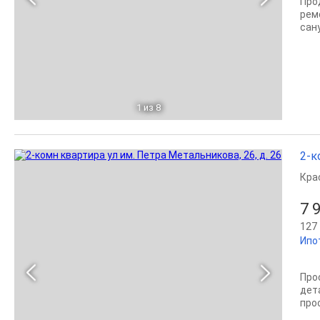
Про
рем
сан
1
из 8
2-к
Кра
7 
127 
Ипо
Прос
дет
про