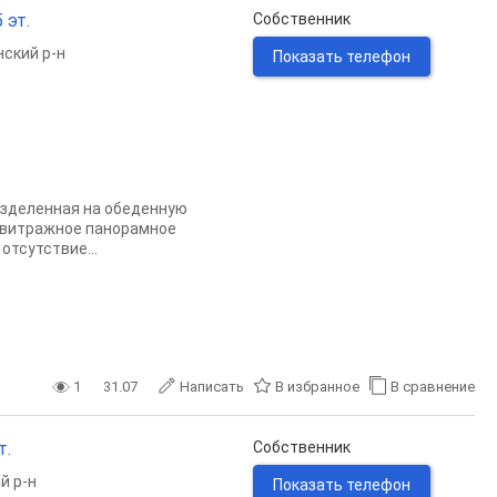
 эт.
Собственник
ский р-н
Показать телефон
азделенная на обеденную
и: витражное панорамное
отсутствие...
1
31.07
Написать
В избранное
В сравнение
т.
Собственник
й р-н
Показать телефон