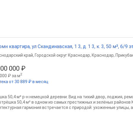
омн квартира, ул Скандинавская, 1 3, д. 1 3, к. 3, 50 м², 6/9 эт
снодарский край
,
Городской округ Краснодар
,
Краснодар
,
Прикубан
000 000 ₽
2
000 ₽ за м
тека от 30 889 ₽ в месяц
шка 50,4 м² р-н немецкой деревни. Вид на тихий двор, лоджия, ре
отрёшка 50,4 м² в одном из самых престижных и зелёных районов 
итектурная гармония встречается с природой: ухоженные улицы, а