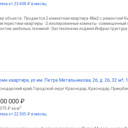
тека от 23 608 ₽ в месяц
ер объекта:. Продается 2 комнатная квартира 48м2 с ремонтом! К
актеристики квартиры: -2 изолированные комнаты -совмещенный 
онтом ,мебелью,техникой -Застекленная лоджия Инфраструктура: 
омн квартира, ул им. Петра Метальникова, 26, д. 26, 32 м², 1
снодарский край
,
Городской округ Краснодар
,
Краснодар
,
Прикубан
100 000 ₽
2
375 ₽ за м
тека от 22 505 ₽ в месяц