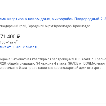
омн квартира в новом доме, микрорайон Плодородный-2, 34
снодарский край
,
Городской округ Краснодар
,
Краснодар
871 400 ₽
2
100 ₽ за м
тека от 30 321 ₽ в месяц
родаже 1-комнатная квартира от застройщика! ЖК GRADE г. Краснод
 2028, общей площадью 34 кв.м., на 4 этаже. GRADE от DOGMA: квар
классика не была представлена в краснодарской архитектуре с...