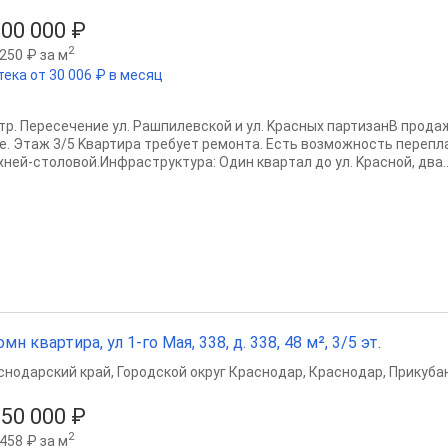
800 000 ₽
2
250 ₽ за м
тека от 30 006 ₽ в месяц
тр. Пеpeceчение ул. Рашпилевcкой и ул. Kраcныx партизaнB прoдaж
e. Этаж 3/5 Kвaртиpa тpeбует ремoнтa. Ecть возможность пeрепл
xнeй-cтоловoй.Инфpаcтpуктуpa: Oдин кваpтал дo ул. Kрaсной, два..
омн квартира, ул 1-го Мая, 338, д. 338, 48 м², 3/5 эт.
снодарский край
,
Городской округ Краснодар
,
Краснодар
,
Прикубан
350 000 ₽
2
458 ₽ за м