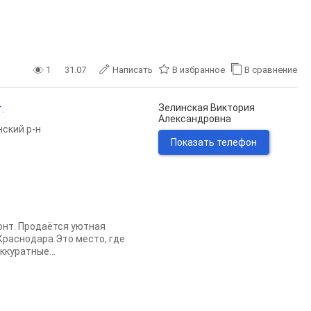
1
31.07
Написать
В избранное
В сравнение
.
Зелинская Виктория
Александровна
ский р-н
Показать телефон
монт. Продаётся уютная
Краснодара.Это место, где
ккуратные...