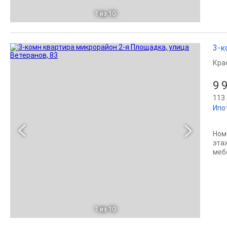
1
из 10
3-к
Кра
9 
113 
Ипо
Ном
эта
меб
1
из 10