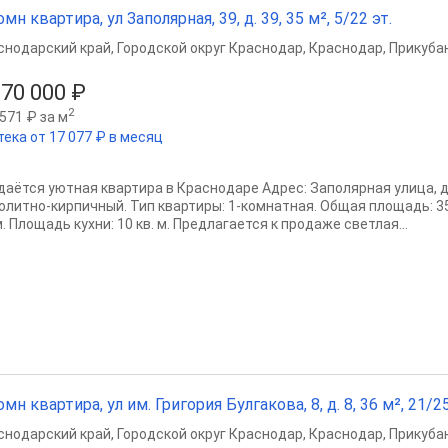
омн квартира, ул Заполярная, 39, д. 39, 35 м², 5/22 эт.
снодарский край
,
Городской округ Краснодар
,
Краснодар
,
Прикубан
870 000 ₽
2
571 ₽ за м
тека от 17 077 ₽ в месяц
даётся уютная квартира в Краснодаре Адрес: Заполярная улица, до
олитно-кирпичный. Тип квартиры: 1-комнатная. Общая площадь: 35
м. Площадь кухни: 10 кв. м. Предлагается к продаже светлая...
омн квартира, ул им. Григория Булгакова, 8, д. 8, 36 м², 21/25
снодарский край
,
Городской округ Краснодар
,
Краснодар
,
Прикубан