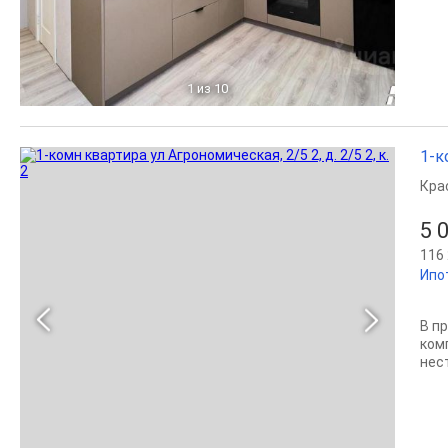
1
из 10
1-к
Кра
5 
116 
Ипо
В п
ком
нес