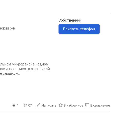
Собственник
ский р-н
Показать телефон
альном микрорайоне - одном
ое и тихое место с развитой
 слишком...
1
31.07
Написать
В избранное
В сравнение