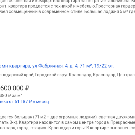
даётся светлая и комфортная квартира на Петра Метальникова. 
онт, квартира продаётся с техникой и мебелью.Просторная гарде
узел совмещённый в современном стиле. Большая лоджия 5 м² где
омн квартира, ул Фабричная, 4, д. 4, 71 м², 19/22 эт.
снодарский край
,
Городской округ Краснодар
,
Краснодар
,
Централ
 600 000 ₽
2
380 ₽ за м
тека от 51 187 ₽ в месяц
дается большая (71 м2 + две огромные лоджии), светлая двухком
лать 3-к). Квартира находится в самом центре города. Прекрасны
на парк, город, стадион Краснодар и горы! В квартире выполнен св