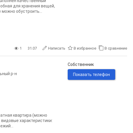
Выполнен качественный
робная для хранения вещей,
 можно обустроить...
1
31.07
Написать
В избранное
В сравнение
Собственник
ьный р-н
Показать телефон
натная квартира (можно
е видовые характеристики:
ежий...