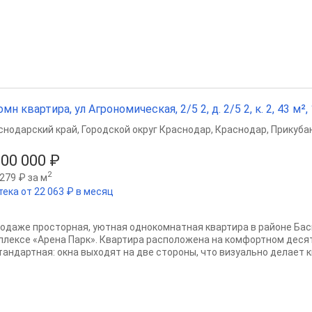
омн квартира, ул Агрономическая, 2/5 2, д. 2/5 2, к. 2, 43 м²,
снодарский край
,
Городской округ Краснодар
,
Краснодар
,
Прикубан
000 000 ₽
2
279 ₽ за м
тека от 22 063 ₽ в месяц
родаже просторная, уютная однокомнатная квартира в районе Бас
плексе «Арена Парк». Квартира расположена на комфортном деся
тандартная: окна выходят на две стороны, что визуально делает к