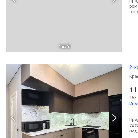
Про
рем
сан
1
из 8
2-к
Кра
11
163 
Ипо
Про
сде
вид 