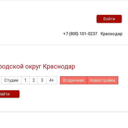
Войти
+7 (800) 101-0237
Краснодар
родской округ Краснодар
Студии
1
2
3
4+
Вторичная
Новостройки
Найти