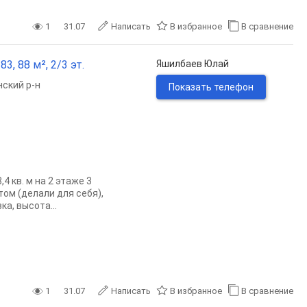
1
31.07
Написать
В избранное
В сравнение
, 88 м², 2/3 эт.
Яшилбаев Юлай
ский р-н
Показать телефон
 кв. м на 2 этаже 3
ом (делали для себя),
а, высота...
1
31.07
Написать
В избранное
В сравнение