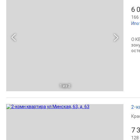
6 
166 
Ипо
О К
зон
осте
1
из 2
2-к
Кра
7 
128 