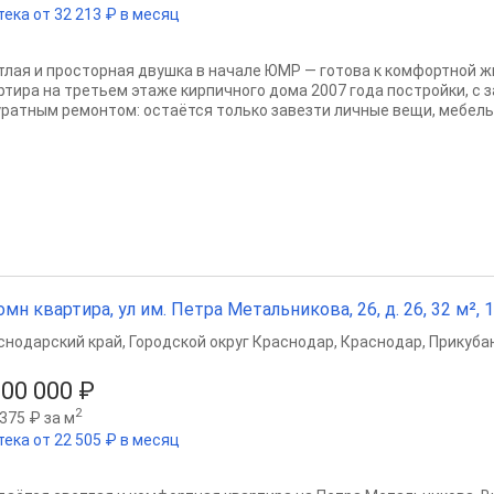
тека от 32 213 ₽ в месяц
тлая и просторная двушка в начале ЮМР — готова к комфортной жи
ртира на третьем этаже кирпичного дома 2007 года постройки, с 
уратным ремонтом: остаётся только завезти личные вещи, мебель и
омн квартира, ул им. Петра Метальникова, 26, д. 26, 32 м², 1
снодарский край
,
Городской округ Краснодар
,
Краснодар
,
Прикубан
100 000 ₽
2
375 ₽ за м
тека от 22 505 ₽ в месяц