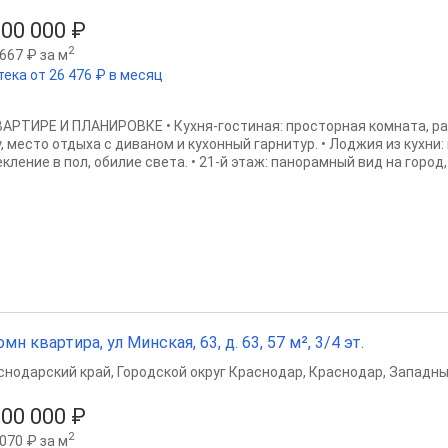
000 000 ₽
2
667 ₽ за м
тека от 26 476 ₽ в месяц
ВАРТИРЕ И ПЛАНИРОВКЕ • Кухня-гостиная: просторная комната, р
у, место отдыха с диваном и кухонный гарнитур. • Лоджия из кухн
кление в пол, обилие света. • 21-й этаж: панорамный вид на город, 
омн квартира, ул Минская, 63, д. 63, 57 м², 3/4 эт.
снодарский край
,
Городской округ Краснодар
,
Краснодар
,
Западны
300 000 ₽
2
070 ₽ за м