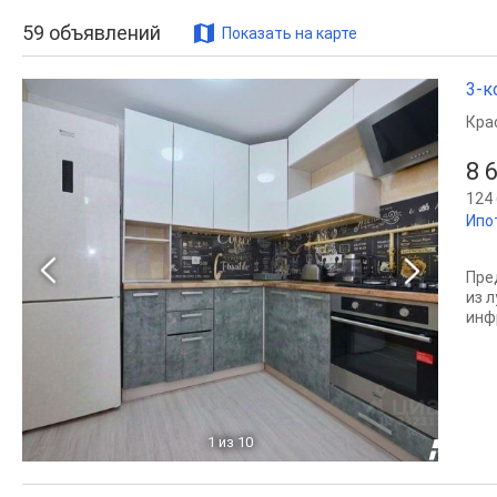
59
объявлений
Показать на карте
3-к
Кра
8 
124 
Ипо
Пре
из 
инф
1
из 10