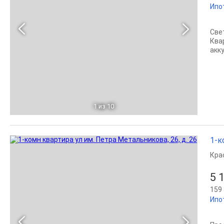
Ипо
Све
Ква
акк
1
из 10
1-к
Кра
5 
159 
Ипо