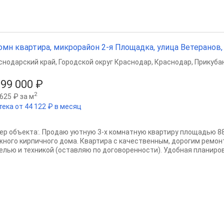
омн квартира, микрорайон 2-я Площадка, улица Ветеранов, 83
снодарский край
,
Городской округ Краснодар
,
Краснодар
,
Прикубан
999 000 ₽
2
625 ₽ за м
тека от 44 122 ₽ в месяц
ер объекта:. Продаю уютную 3-х комнатную квартиру площадью 88,4
жного кирпичного дома. Квартира с качественным, дорогим ремонт
елью и техникой (оставляю по договоренности). Удобная планировк