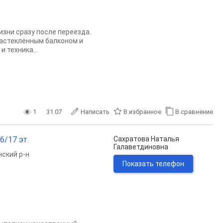
зни сразу после переезда.
застеклённым балконом и
 техника...
1
31.07
Написать
В избранное
В сравнение
6/17 эт.
Сахратова Наталья
Галаветдиновна
ский р-н
Показать телефон