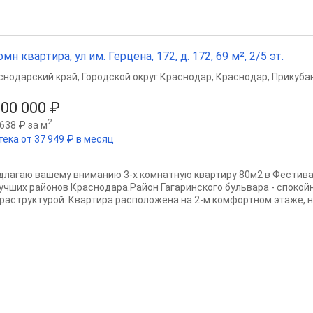
омн квартира, ул им. Герцена, 172, д. 172, 69 м², 2/5 эт.
снодарский край
,
Городской округ Краснодар
,
Краснодар
,
Прикубан
600 000 ₽
2
638 ₽ за м
тека от 37 949 ₽ в месяц
длагаю вашему вниманию 3-х комнатную квартиру 80м2 в Фестив
лучших районов Краснодара.Район Гагаринского бульвара - спокойн
раструктурой. Квартира расположена на 2-м комфортном этаже, не