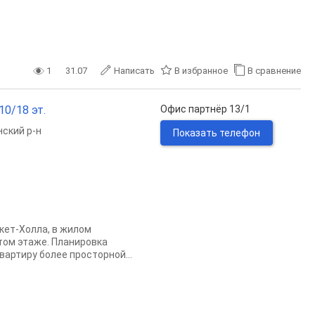
1
31.07
Написать
В избранное
В сравнение
 10/18 эт.
Офис партнёр 13/1
ский р-н
Показать телефон
кет-Холла, в жилом
том этаже. Планировка
вартиру более просторной...