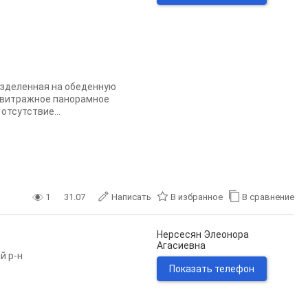
азделенная на обеденную
и: витражное панорамное
отсутствие...
1
31.07
Написать
В избранное
В сравнение
Нерсесян Элеонора
Агасиевна
й р-н
Показать телефон