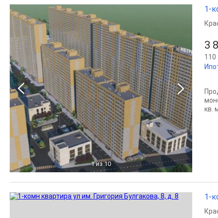
1-к
Кра
3 
110 
Ипо
Про
мон
кв. 
1
из 10
1-к
Кра