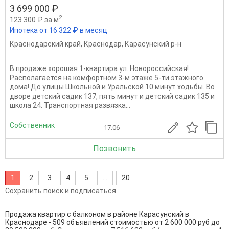
3 699 000 ₽
2
123 300 ₽ за м
Ипотека от 16 322 ₽ в месяц
Краснодарский край
,
Краснодар
,
Карасунский р-н
В продаже хорошая 1-квартира ул. Новороссийская!
Располагается на комфортном 3-м этаже 5-ти этажного
дома! До улицы Школьной и Уральской 10 минут ходьбы. Во
дворе детский садик 137, пять минут и детский садик 135 и
школа 24. Транспортная развязка...
Собственник
17.06
Позвонить
1
2
3
4
5
...
20
Сохранить поиск и подписаться
Продажа квартир с балконом в районе Карасунский в
Краснодаре - 509 объявлений стоимостью от 2 600 000 руб до