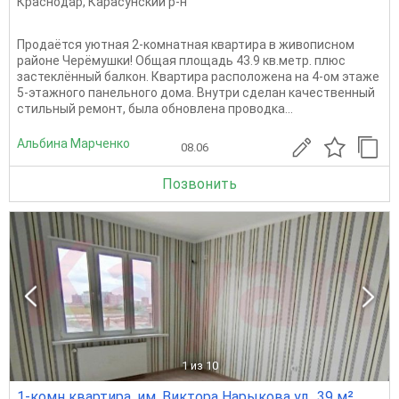
Краснодар
,
Карасунский р-н
Продаётся уютная 2-комнатная квартира в живописном
районе Черёмушки! Общая площадь 43.9 кв.метр. плюс
застеклённый балкон. Квартира расположена на 4-ом этаже
5-этажного панельного дома. Внутри сделан качественный
стильный ремонт, была обновлена проводка...
Альбина Марченко
08.06
Позвонить
1
из 10
1-комн квартира, им. Виктора Нарыкова ул., 39 м²,