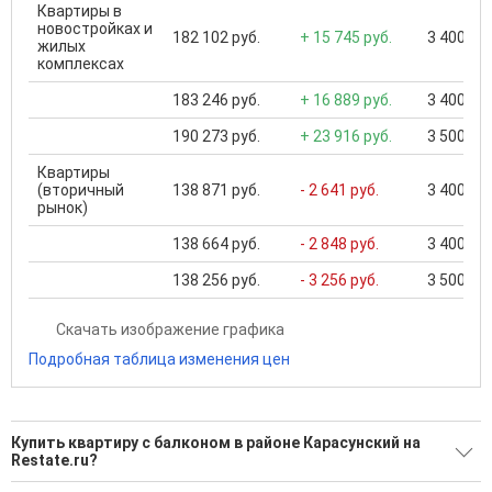
Квартиры в
новостройках и
182 102 руб.
+ 15 745 руб.
3 400 000
жилых
комплексах
183 246 руб.
+ 16 889 руб.
3 400 000
190 273 руб.
+ 23 916 руб.
3 500 000
Квартиры
(вторичный
138 871 руб.
- 2 641 руб.
3 400 000
рынок)
138 664 руб.
- 2 848 руб.
3 400 000
138 256 руб.
- 3 256 руб.
3 500 000
Скачать изображение графика
Подробная таблица изменения цен
Купить квартиру с балконом в районе Карасунский на
Restate.ru?