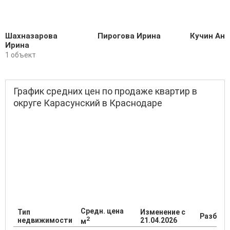
Шахназарова
Пирогова Ирина
Кучин Ант
Ирина
1 объект
График средних цен по продаже квартир в
округе Карасунский в Краснодаре
Средн. цена
Тип
Изменение с
Разброс
2
недвижимости
21.04.2026
м