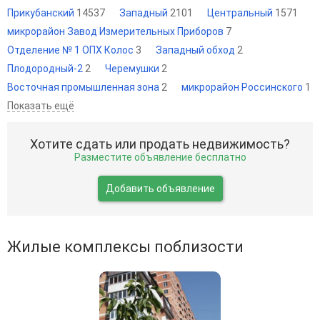
Прикубанский
14537
Западный
2101
Центральный
1571
микрорайон Завод Измерительных Приборов
7
Отделение № 1 ОПХ Колос
3
Западный обход
2
Плодородный-2
2
Черемушки
2
Восточная промышленная зона
2
микрорайон Россинского
1
Показать ещё
Хотите сдать или продать недвижимость?
Разместите объявление бесплатно
Добавить объявление
Жилые комплексы поблизости