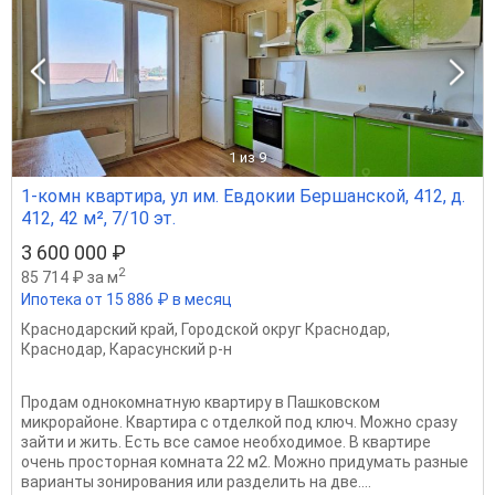
1
из 9
1-комн квартира, ул им. Евдокии Бершанской, 412, д.
412, 42 м², 7/10 эт.
3 600 000 ₽
2
85 714 ₽ за м
Ипотека от 15 886 ₽ в месяц
Краснодарский край
,
Городской округ Краснодар
,
Краснодар
,
Карасунский р-н
Продам однокомнатную квартиру в Пашковском
микрорайоне. Квартира с отделкой под ключ. Можно сразу
зайти и жить. Есть все самое необходимое. В квартире
очень просторная комната 22 м2. Можно придумать разные
варианты зонирования или разделить на две....