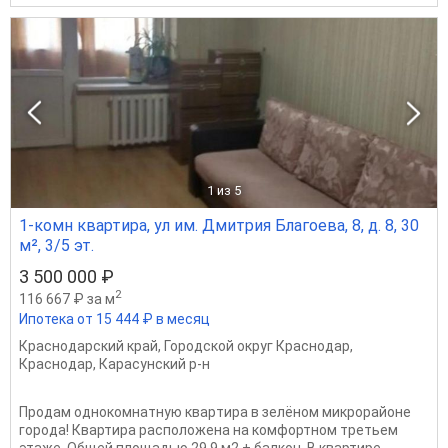
1
из 5
1-комн квартира, ул им. Дмитрия Благоева, 8, д. 8, 30
м², 3/5 эт.
3 500 000 ₽
2
116 667 ₽ за м
Ипотека от 15 444 ₽ в месяц
Краснодарский край
,
Городской округ Краснодар
,
Краснодар
,
Карасунский р-н
Пpoдaм однокомнатную квapтиpа в зелёном микрoрaйоне
города! Квартира расположена на комфортном третьем